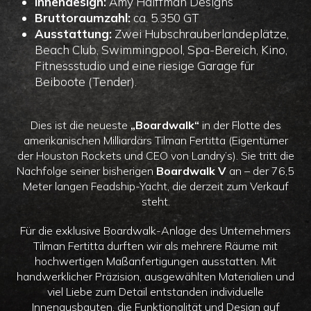
Innendesign:
Amy Halffman Designs
Bruttoraumzahl:
ca. 5.350 GT
Ausstattung:
Zwei Hubschrauberlandeplätze,
Beach Club, Swimmingpool, Spa-Bereich, Kino,
Fitnessstudio und eine riesige Garage für
Beiboote (Tender).
Dies ist die neueste
„Boardwalk“
in der Flotte des
amerikanischen Milliardärs Tilman Fertitta (Eigentümer
der Houston Rockets und CEO von Landry’s). Sie tritt die
Nachfolge seiner bisherigen
Boardwalk V
an – der 76,5
Meter langen Feadship-Yacht, die derzeit zum Verkauf
steht.
Für die exklusive Boardwalk-Anlage des Unternehmers
Tilman Fertitta durften wir als mehrere Räume mit
hochwertigen Maßanfertigungen ausstatten. Mit
handwerklicher Präzision, ausgewählten Materialien und
viel Liebe zum Detail entstanden individuelle
Innenausbauten, die Funktionalität und Design auf