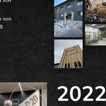
 AIR
n von
g
202