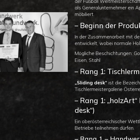
der Fußball Weltmeisterschaft
als Generalunternehmer ein Ap
möbiliert.
– Beginn der Produ
In der Zusammenarbeit mit der
entwickelt, wobei normale Hol
Mögliche Beschichtungen: Gold
Eisen, Stahl
– Rang 1: Tischlerme
„Sliding desk“
ist die Bezeich
Tischlermeistergalerie Österrei
– Rang 1: „holzArt“
desk“)
Ein oberösterreichischer Wett
Betriebe teilnehmen dürfen.
– Rang 1 – Handwer