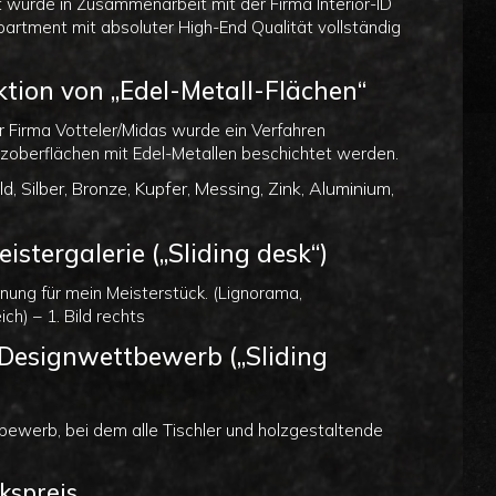
 wurde in Zusammenarbeit mit der Firma Interior-ID
artment mit absoluter High-End Qualität vollständig
ktion von „Edel-Metall-Flächen“
 Firma Votteler/Midas wurde ein Verfahren
zoberflächen mit Edel-Metallen beschichtet werden.
, Silber, Bronze, Kupfer, Messing, Zink, Aluminium,
istergalerie („Sliding desk“)
nung für mein Meisterstück. (Lignorama,
ch) – 1. Bild rechts
 Designwettbewerb („Sliding
bewerb, bei dem alle Tischler und holzgestaltende
kspreis