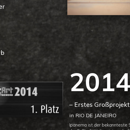
er
rb
201
– Erstes Großproje
in RIO DE JANEIRO
Ipanema ist der bekannteste S