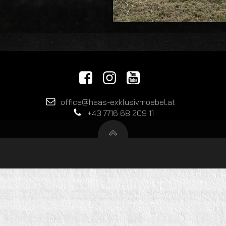
office@haas-exklusivmoebel.at
+43 7716 68 209 11