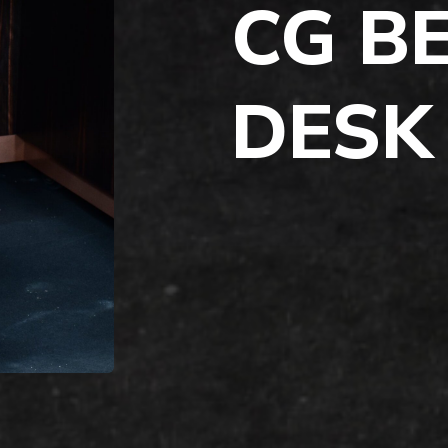
CG B
DESK