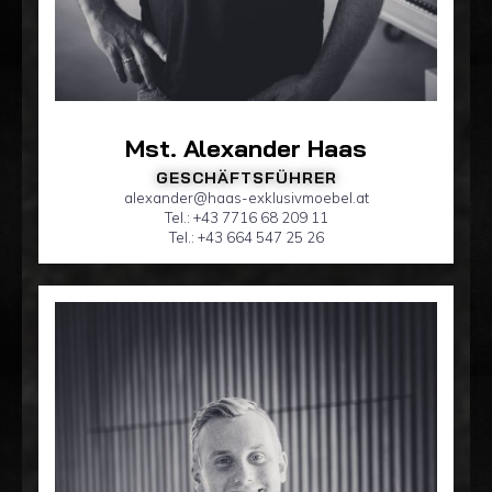
Mst. Alexander Haas
GESCHÄFTSFÜHRER
alexander@haas-exklusivmoebel.at
Tel.: +43 7716 68 209 11
Tel.: +43 664 547 25 26