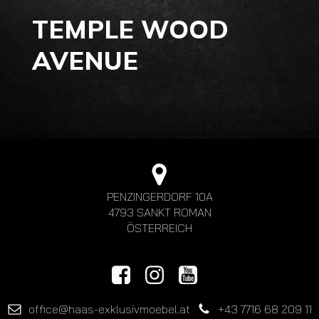
TEMPLE WOOD
AVENUE
PENZINGERDORF 10A
4793 SANKT ROMAN
ÖSTERREICH
office@haas-exklusivmoebel.at
+43 7716 68 209 11