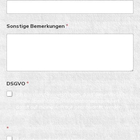
Sonstige Bemerkungen
*
DSGVO
*
Ich bin damit einverstanden, dass diese Website
meine übermittelten Informationen speichert,
damit auf meine Anfrage geantwortet werden
kann.
*
Anfrage unverbindlich senden