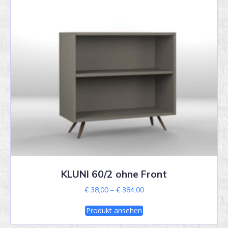
KLUNI 60/2 ohne Front
Price
€
38,00
–
€
384,00
range:
This
€ 38,00
Produkt ansehen
product
through
has