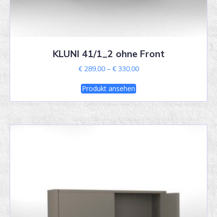
KLUNI 41/1_2 ohne Front
Price
€
289,00
–
€
330,00
range:
This
€ 289,00
Produkt ansehen
product
through
has
€ 330,00
multiple
variants.
The
options
may
be
chosen
on
the
product