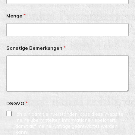
Menge
*
Sonstige Bemerkungen
*
DSGVO
*
Ich bin damit einverstanden, dass diese Website
meine übermittelten Informationen speichert,
damit auf meine Anfrage geantwortet werden
kann.