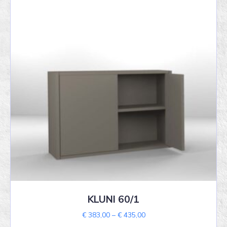
may
be
chosen
on
the
product
page
KLUNI 60/1
Price
€
383,00
–
€
435,00
range: