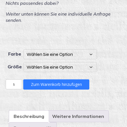
Nichts passendes dabei?
Weiter unten können Sie eine individuelle Anfrage
senden.
Farbe
Größe
KLUNI
Zum Warenkorb hinzufügen
41/2_3
ohne
Front
quantity
Beschreibung
Weitere Informationen