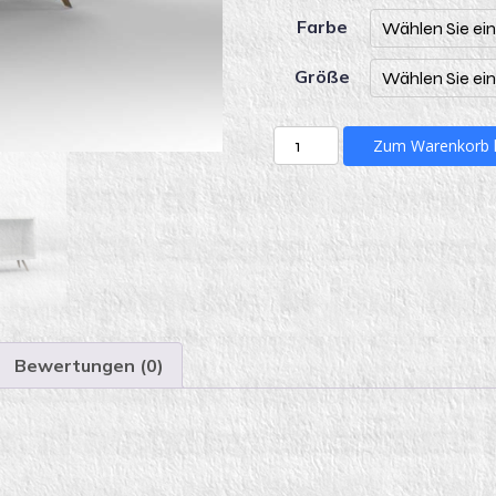
Farbe
Größe
KLUNI
Zum Warenkorb 
41/1_2
ohne
Front
quantity
Bewertungen (0)