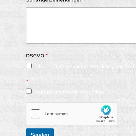
DSGVO
*
Ich bin damit einverstanden, dass diese Web
*
Anfrage unverbindlich senden
Senden