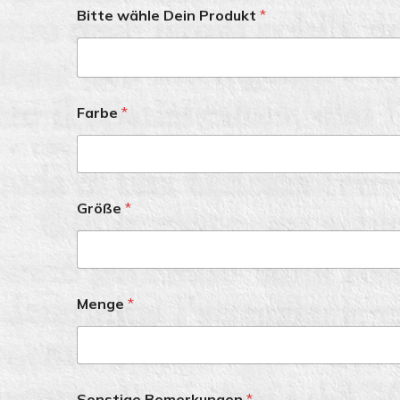
Bitte wähle Dein Produkt
*
-Bitte wähle dein Produkt-
Farbe
*
Größe
*
Menge
*
Sonstige Bemerkungen
*