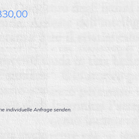
Price
30,00
range:
€ 289,00
through
€ 330,00
ne individuelle Anfrage senden.